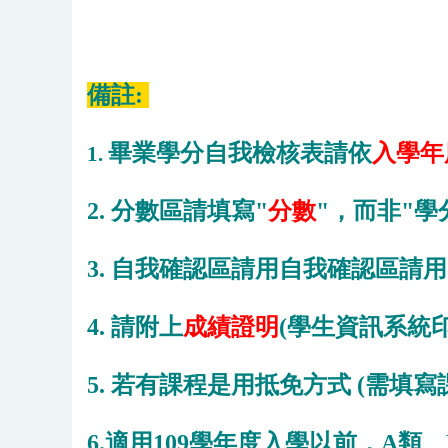
備註:
畢業學分自我檢核表請依
入學年
1.
2. 分數區請填寫"
分數
"，而非"學
3. 自我確認區請用自我確認區請用
4. 請附上
成績證明
(學生資訊系統印
5. 若有課程是用抵免方式 (需填
6.適用109學年度入學以前，A類、