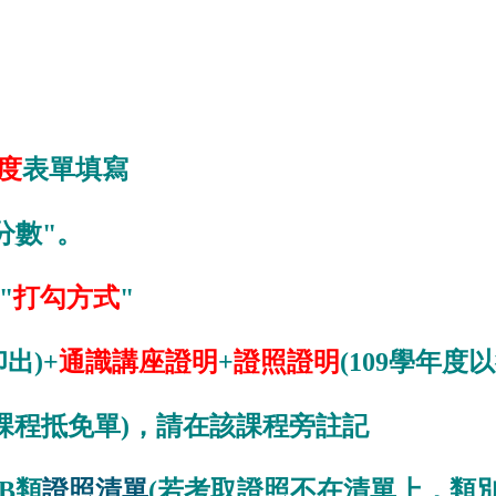
度
表單填寫
分數"。
"
打勾方式
"
出)+
通識講座證明
+
證照證明
(109學年度
寫課程抵免單)，請在該課程旁註記
B類
證照清單
(若考取證照不在清單上，類