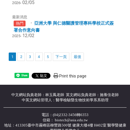
02/05
2026-
最新消息
亞洲大學 與仁德醫護管理專科學校正式簽
熱門
署合作意向書
12/02
2025-
1
2
3
4
5
下一頁
最後
Print this page
Share
中文網站負責老師：林玉鳳老師 英文網站負責老師：施養佳老師
中英文網站管理人：醫學檢驗暨生物技術學系系助理
電話：(04)2332-3456轉6353
信箱： biotech@asia.edu.tw
地址：413305臺中市霧峰區柳豐路500號 健康大樓4樓 H402室 醫學暨健康