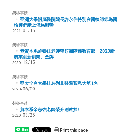
榮譽事蹟
亞洲大學附屬醫院院長許永信特別在醫檢師節為醫
檢師們獻上蛋糕慰勞
01/15
2021-
榮譽事蹟
恭賀本系施養佳老師帶領團隊獲教育部「2020新
農業創新創業」金牌
12/15
2020-
榮譽事蹟
亞大全台大學排名列非醫學類私大第1名！
06/09
2020-
榮譽事蹟
賀本系余志強老師榮升副教授!
03/25
2020-
Print this page
Share