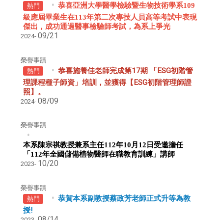
恭喜亞洲大學醫學檢驗暨生物技術學系109
熱門
級應屆畢業生在113年第二次專技人員高等考試中表現
傑出，成功通過醫事檢驗師考試，為系上爭光
09/21
2024-
榮譽事蹟
恭喜施養佳老師完成第17期 「ESG初階管
熱門
理課程種子師資」培訓，並獲得【ESG初階管理師證
照】。
08/09
2024-
榮譽事蹟
本系陳宗祺教授兼系主任
112
年
10
月
12
日受邀擔任
「
112
年全國儲備植物醫師在職教育訓練」講師
10/20
2023-
榮譽事蹟
恭賀本系副教授蔡政芳老師正式升等為教
熱門
授!
08/14
2023-