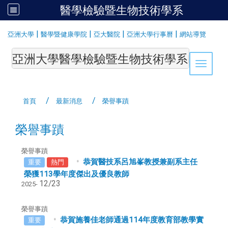
醫學檢驗暨生物技術學系
:::
|
|
|
|
亞洲大學
醫學暨健康學院
亞大醫院
亞洲大學行事曆
網站導覽
亞洲大學醫學檢驗暨生物技術學系Department of Medi
Toggle 
首頁
最新消息
榮譽事蹟
榮譽事蹟
榮譽事蹟
恭賀醫技系呂旭峯教授兼副系主任
重要
熱門
榮獲113學年度傑出及優良教師
12/23
2025-
榮譽事蹟
恭賀施養佳老師通過114年度教育部教學實
重要