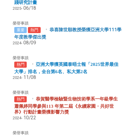
踐研究計畫
06/18
2025-
榮譽事蹟
恭喜陳世順教授榮獲亞洲大學111學
重要
熱門
年度教學傑出獎
08/09
2024-
榮譽事蹟
亞洲大學獲英國泰晤士報「2025世界最佳
熱門
大學」排名，全台第6名、私大第2名
11/08
2024-
榮譽事蹟
恭賀醫學檢驗暨生物技術學系一年級學生
熱門
蕭佩婷同學參與113 年第二屆《永續家園・共好世
界》行動計畫榮獲影響力獎
10/22
2024-
榮譽事蹟