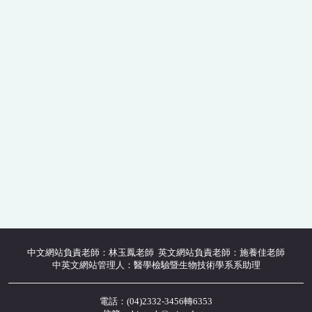
中文網站負責老師：林玉鳳老師 英文網站負責老師：施養佳老師
中英文網站管理人：醫學檢驗暨生物技術學系系助理
電話：(04)2332-3456轉6353