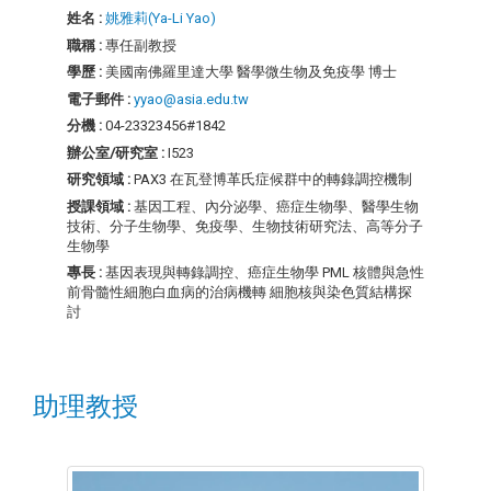
姓名 :
姚雅莉(Ya-Li Yao)
職稱 :
專任副教授
學歷 :
美國南佛羅里達大學 醫學微生物及免疫學 博士
電子郵件 :
yyao@asia.edu.tw
分機 :
04-23323456#1842
辦公室/研究室 :
I523
研究領域 :
PAX3 在瓦登博革氏症候群中的轉錄調控機制
授課領域 :
基因工程、內分泌學、癌症生物學、醫學生物
技術、分子生物學、免疫學、生物技術研究法、高等分子
生物學
專長 :
基因表現與轉錄調控、癌症生物學 PML 核體與急性
前骨髓性細胞白血病的治病機轉 細胞核與染色質結構探
討
助理教授