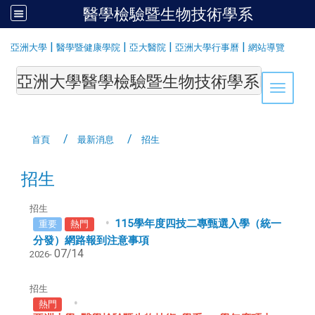
醫學檢驗暨生物技術學系
:::
|
|
|
|
亞洲大學
醫學暨健康學院
亞大醫院
亞洲大學行事曆
網站導覽
亞洲大學醫學檢驗暨生物技術學系Department of Medi
Toggle 
首頁
最新消息
招生
招生
招生
115學年度四技二專甄選入學（統一
重要
熱門
分發）網路報到注意事項
07/14
2026-
招生
熱門