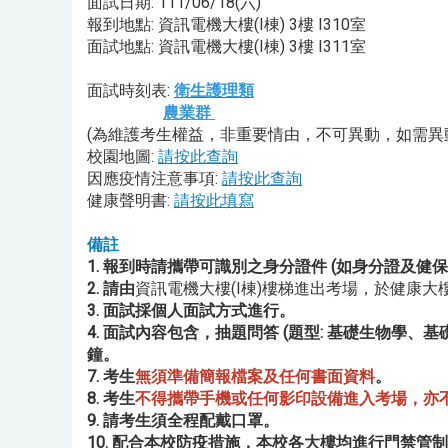
面試日期: 111/06/18(六)
報到地點: 資訊電機大樓(I棟) 3樓 I310室
面試地點: 資訊電機大樓(I棟) 3樓 I311室
面試時刻表:
衛生護理類
農業群
(為維護考生權益，非重要情由，不可異動，如需異動請於
校園地圖:
請按此查詢
因應疫情注意事項:
請按此查詢
健康聲明書:
請按此填寫
備註
1. 報到時請攜帶可識別之身分證件 (如身分證及健保
2. 請由
資訊電機大樓(I棟)樓梯進出考場，於健康
3. 面試採個人面試方式進行。
4. 面試內容包含，抽題問答 (題型: 基礎生物
鐘。
7. 考生
無須準備簡報檔案及任何書面資料
。
8. 考生
不得攜帶手機或任何影印設備進入考場，亦不
9. 請考生須全程配戴口罩。
10. 配合本校防疫措施，本校各大樓均進行門禁管