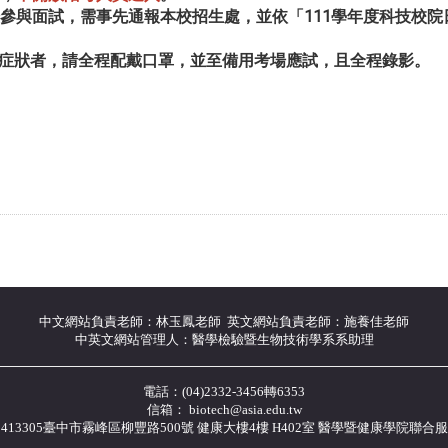
考場參與面試，需事先通報本校招生處，並依「111學年度科技校
呼吸道症狀者，請全程配戴口罩，並至備用考場應試，且全程錄影。
中文網站負責老師：林玉鳳老師 英文網站負責老師：施養佳老師
中英文網站管理人：醫學檢驗暨生物技術學系系助理
電話：(04)2332-3456轉6353
信箱： biotech@asia.edu.tw
413305臺中市霧峰區柳豐路500號 健康大樓4樓 H402室 醫學暨健康學院聯合