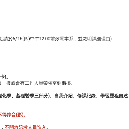
6/16(四)中午12:00前致電本系，並敘明詳細理由)
卡)。
大樓一樓處會有工作人員帶領至到櫃檯。
學、基礎化學、基礎醫學三部分)、自我介紹、修課紀錄、學習歷程自
得錄音(影)。
制，
不開放陪考人員進入
。