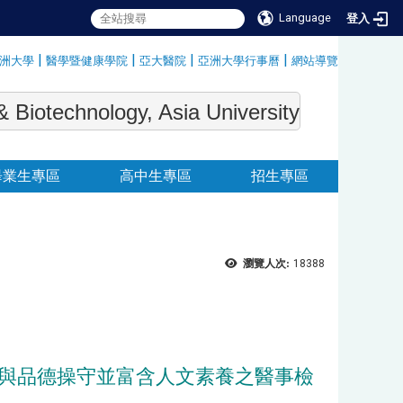
Language
登入
|
|
|
|
洲大學
醫學暨健康學院
亞大醫院
亞洲大學行事曆
網站導覽
:::
echnology, Asia University
畢業生專區
高中生專區
招生專區
瀏覽人次:
18388
與品德操守並富含人文素養之醫事檢