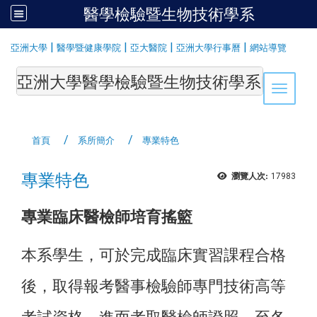
醫學檢驗暨生物技術學系
:::
|
|
|
|
亞洲大學
醫學暨健康學院
亞大醫院
亞洲大學行事曆
網站導覽
亞洲大學醫學檢驗暨生物技術學系Department of Medi
Toggle 
首頁
系所簡介
專業特色
專業特色
瀏覽人次:
17983
專業臨床醫檢師培育搖籃
本系學生，可於完成臨床實習課程合格
後，取得報考醫事檢驗師專門技術高等