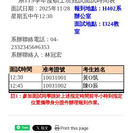
系
115
學年度碩士班甄試面試時間表
面試日期：
2025
年
11/28
報到地點：
H402
系
星期五中午
12:30
辦公室
面試地點：
I324
教
室
系辦聯絡電話：
04-
23323456#6353
系辦聯絡人：林冠宏
面試時間
准考證號
考生姓名
12:30
10031001
黃O筑
12:45
10031002
陳O辰
註
1
：參加面試同學請於上述指定時間前半小時到指定
位置攜帶身分證件辦理報到作業。
Print this page
Share