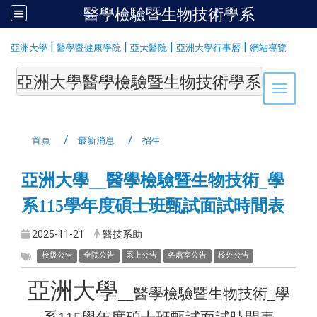
醫學檢驗暨生物技術學系
:::
|
|
|
|
亞洲大學
醫學暨健康學院
亞大醫院
亞洲大學行事曆
網站導覽
亞洲大學醫學檢驗暨生物技術學系Department of Medi
Toggle 
首頁
最新消息
招生
亞洲大學__醫學檢驗暨生物技術_學
系115學年度碩士班甄試面試時間表
2025-11-21
醫技系助
校級公告
全院公告
系上公告
各處室公告
校外公告
亞洲大學
__
醫學檢驗暨生物技術
_
學