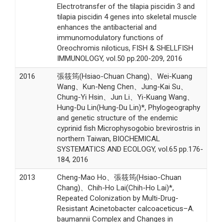
Electrotransfer of the tilapia piscidin 3 and
tilapia piscidin 4 genes into skeletal muscle
enhances the antibacterial and
immunomodulatory functions of
Oreochromis niloticus, FISH & SHELLFISH
IMMUNOLOGY, vol.50 pp.200-209, 2016
2016
張筱筠(Hsiao-Chuan Chang)、Wei-Kuang
Wang、Kun-Neng Chen、Jung-Kai Su、
Chung-Yi Hsin、Jun Li、Yi-Kuang Wang、
Hung-Du Lin(Hung-Du Lin)*, Phylogeography
and genetic structure of the endemic
cyprinid fish Microphysogobio brevirostris in
northern Taiwan, BIOCHEMICAL
SYSTEMATICS AND ECOLOGY, vol.65 pp.176-
184, 2016
2013
Cheng-Mao Ho、張筱筠(Hsiao-Chuan
Chang)、Chih-Ho Lai(Chih-Ho Lai)*,
Repeated Colonization by Multi-Drug-
Resistant Acinetobacter calcoaceticus–A.
baumannii Complex and Changes in