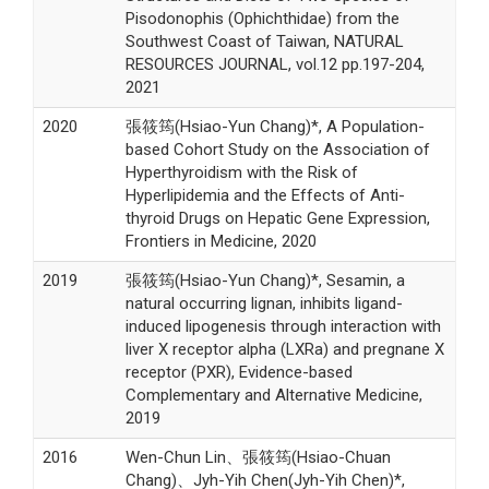
Pisodonophis (Ophichthidae) from the
Southwest Coast of Taiwan, NATURAL
RESOURCES JOURNAL, vol.12 pp.197-204,
2021
2020
張筱筠(Hsiao-Yun Chang)*, A Population-
based Cohort Study on the Association of
Hyperthyroidism with the Risk of
Hyperlipidemia and the Effects of Anti-
thyroid Drugs on Hepatic Gene Expression,
Frontiers in Medicine, 2020
2019
張筱筠(Hsiao-Yun Chang)*, Sesamin, a
natural occurring lignan, inhibits ligand-
induced lipogenesis through interaction with
liver X receptor alpha (LXRa) and pregnane X
receptor (PXR), Evidence-based
Complementary and Alternative Medicine,
2019
2016
Wen-Chun Lin、張筱筠(Hsiao-Chuan
Chang)、Jyh-Yih Chen(Jyh-Yih Chen)*,