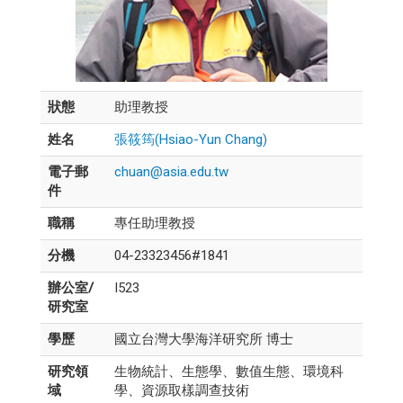
狀態
助理教授
姓名
張筱筠(Hsiao-Yun Chang)
電子郵
chuan@asia.edu.tw
件
職稱
專任助理教授
分機
04-23323456#1841
辦公室/
I523
研究室
學歷
國立台灣大學海洋研究所 博士
研究領
生物統計、生態學、數值生態、環境科
域
學、資源取樣調查技術