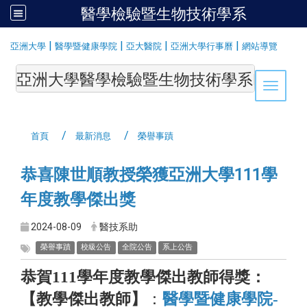
醫學檢驗暨生物技術學系
:::
|
|
|
|
亞洲大學
醫學暨健康學院
亞大醫院
亞洲大學行事曆
網站導覽
亞洲大學醫學檢驗暨生物技術學系Department of Medi
Toggle 
首頁
最新消息
榮譽事蹟
恭喜陳世順教授榮獲亞洲大學111學
年度教學傑出獎
2024-08-09
醫技系助
榮譽事蹟
校級公告
全院公告
系上公告
恭賀111學年度教學傑出教師得獎：
【教學傑出教師】
：
醫學暨健康學院-