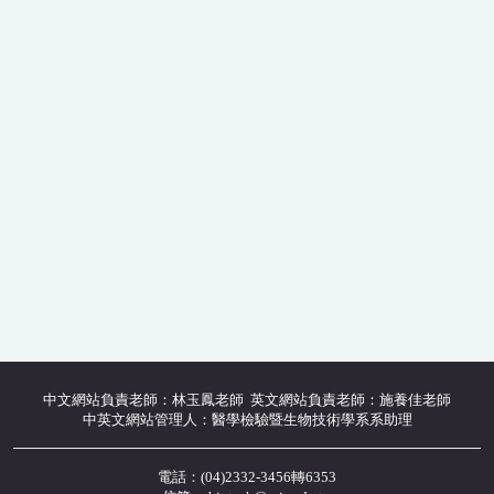
中文網站負責老師：林玉鳳老師 英文網站負責老師：施養佳老師
中英文網站管理人：醫學檢驗暨生物技術學系系助理
電話：(04)2332-3456轉6353