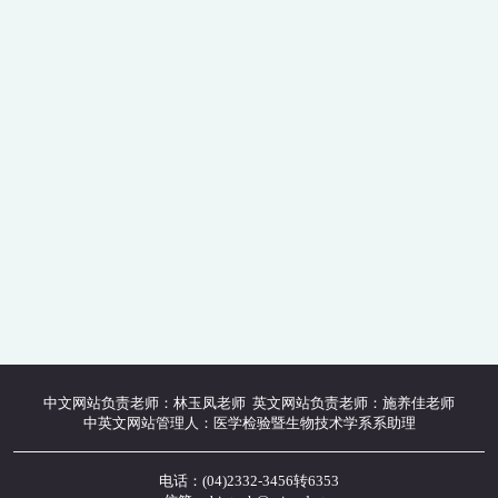
中文网站负责老师：林玉凤老师 英文网站负责老师：施养佳老师
中英文网站管理人：医学检验暨生物技术学系系助理
电话：(04)2332-3456转6353