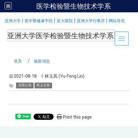
医学检验暨生物技术学系
:::
|
|
|
|
亚洲大学
医学暨健康学院
亚大医院
亚洲大学行事历
网站导览
亚洲大学医学检验暨生物技术学系Department of Medi
Toggle 
首页
最新消息
2021-08-18
林玉凤 (Yu-Feng Lin)
全院公告
系上公告
Print this page
Share