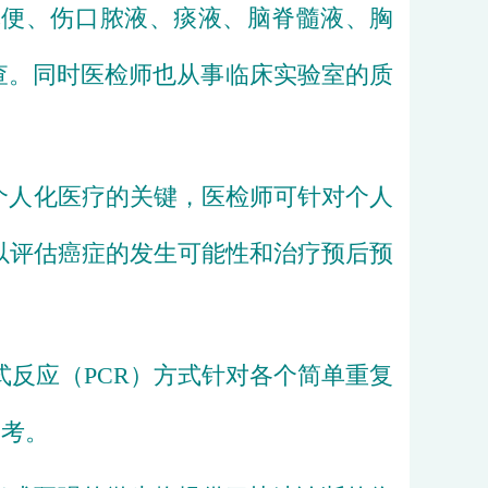
粪便
、伤口
脓
液、
痰
液、
脑脊髓液
、
胸
查。同时医检师也从事临床实验室的质
个人化医疗的关键，医检师可针对个人
以评估癌症的发生可能性和治疗
预后
预
式反应
（PCR）方式针对各个
简单重复
参考。