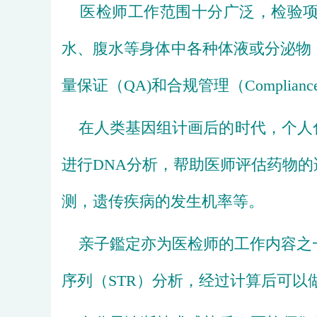
    医检师工作范围十分广泛，检验项
水
、
腹水
等身体中各种
体液
或分泌物
量保证（QA)和合规管理（Complianc
    在
人类基因组计画
后的时代，个人
进行
DNA
分析，帮助
医师
评估
药物
的
测，遗传疾病的发生机率等。
亲子鑑定
亦为医检师的工作内容之
序列
（STR）分析，经过计算后可以