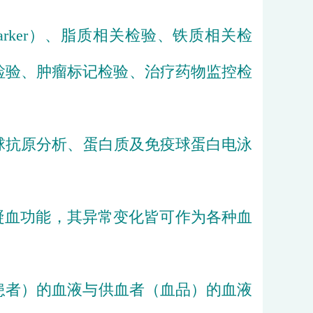
arker）、
脂质
相关检验、
铁
质相关检
检验、
肿瘤
标记检验、治疗药物监控检
球
抗原分析、
蛋白质
及免疫球蛋白
电泳
凝血
功能，其异常变化皆可作为各种血
患者）的血液与供血者（血品）的血液