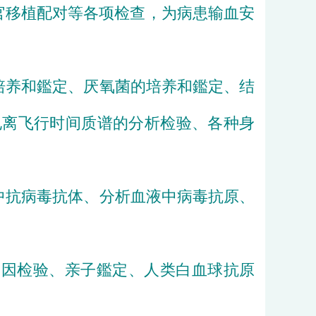
官移植配对等各
项检查，为病患输血安
培养和鑑定、
厌氧菌
的培养和鑑定、
结
电离
飞行时间质谱的
分析检验、各种身
中抗
病毒
抗体、分析血液中
病毒
抗原、
基因检验、亲子鑑定、人类白血球抗原