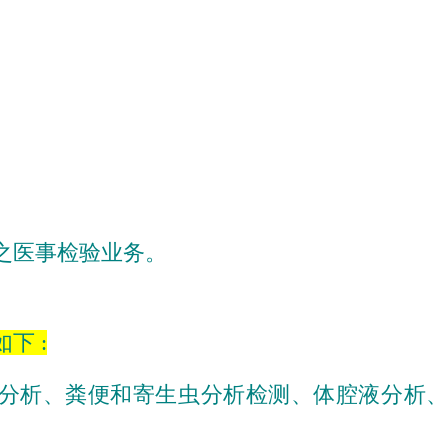
之医事检验业务。
下 :
分析
、
粪便
和
寄生虫
分析检测、
体腔液
分析