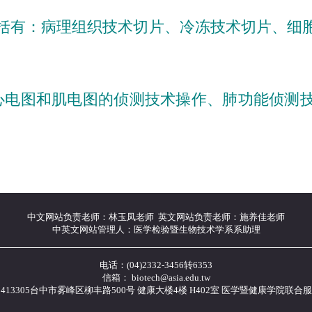
括有：
病理组织技术切片、冷冻技术切
片、细
心电图和肌电图的侦测技术操作、肺功能
侦测
中文网站负责老师：林玉凤老师 英文网站负责老师：施养佳老师
中英文网站管理人：医学检验暨生物技术学系系助理
电话：(04)2332-3456转6353
信箱： biotech@asia.edu.tw
413305台中市雾峰区柳丰路500号 健康大楼4楼 H402室 医学暨健康学院联合