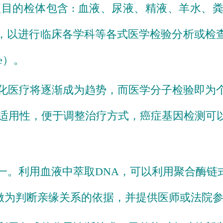
目的检体包含 : 
血液
、
尿液
、
精液
、
羊水
、
，以进行临床各学科等各式医学检验分析或检
e）。
化医疗将逐渐成为趋势，而
医学分子检验
即为
适用性，便于调整
治疗
方式，
癌症
基因检测
可
一。利用血液中萃取
DNA
，可以利用
聚合酶链
做为判断亲缘关系的依据，并提供
医师
或
法院