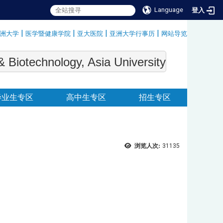
Language
登入
|
|
|
|
洲大学
医学暨健康学院
亚大医院
亚洲大学行事历
网站导览
:::
echnology, Asia University
毕业生专区
高中生专区
招生专区
浏览人次:
31135