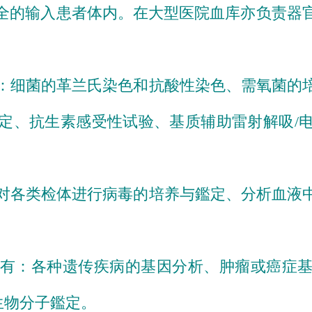
全的输入患者体内。在大型医院血库亦负责器
：细菌的
革兰氏染色
和
抗酸性染色
、需
氧菌的
定、
抗生素感受性试验
、
基质辅助雷射解吸/
对各类检体进行
病毒
的
培养与鑑定、分
析血液
有：各种遗传疾病的基因分析、肿瘤或
癌症
生物分子鑑定。