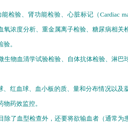
功能检验、
肾
功能检验、
心脏
标记（Cardiac m
血氧
浓度分析、
重金属
离子检验、
糖尿病
相关
检验。
微生物
血清学试验检验、
自体抗体
检
验、
淋巴
球
、
红血球
、
血小板
的质、量和分布情
况以及
药物药效监控。
目除了血型检查外，还要将欲输血者
（通常为