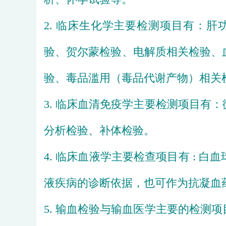
2. 
临床生化学主要检测项目有：
肝
验、
贺尔蒙
检验、
电解质
相关检验、
验、毒品滥用（毒品代谢产物）相关
3. 
临床血清免疫学主要检测项目有：
分析检验、
补体
检验。
4. 
临床血液学
主要检查项目有 : 
白血
液疾病的诊断依据，也可作
为抗凝血
5. 
输血检验与输血医学
主要的检测项