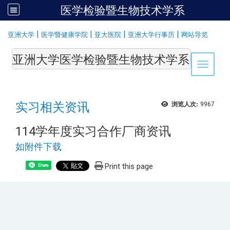
医学检验暨生物技术学系
:::
|
|
|
|
亚洲大学
医学暨健康学院
亚大医院
亚洲大学行事历
网站导览
亚洲大学医学检验暨生物技术学系Department of Medi
Toggle 
实习相关资讯
浏览人次:
9967
114学年度实习合作厂商资讯
如附件下载
Print this page
Share