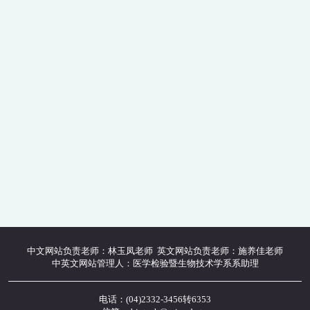
中文网站负责老师：林玉凤老师 英文网站负责老师：施养佳老师
中英文网站管理人：医学检验暨生物技术学系系助理
电话：(04)2332-3456转6353