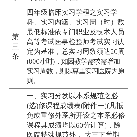
四年级临床实习学程之实习学
科、实习内涵、实习周
（时）数
最低标准依专
门职业及技术人员
第
高等考试医事检验师考试实习认
三
定为基准，总实习周数须
达
20
周
条
(
800
小时)，如因教学需求需增加
实习周数，则以尊重实习医院为原
则。
一、实习分发以本系规范之必
(选)修课程成绩表(附件一)(凡抵
免或重修外系所开设之本系必修
课程其成绩均以60分计算)，除
医院特殊规范外，
大三下学期