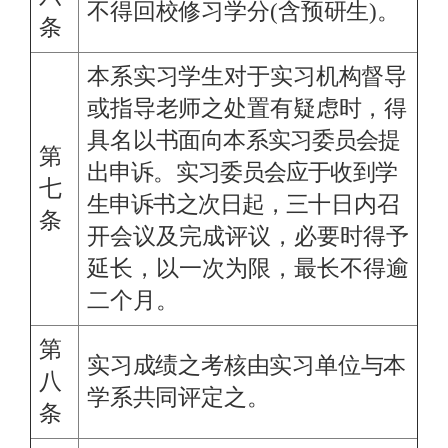
不得回校修习学分(含预研生)。
条
本系实习学生对于实习机构督导
或指导老师之处置有疑虑时，得
具名以书面
向本系实习委员会提
第
出申诉。实习委员会应于收到学
七
生申诉书之次日起，三
十日内召
条
开会议及完成评议，必要时得予
延长，以一次为限，最长不得逾
二个月。
第
实习成绩之考核由实习单位与本
八
学系共同评定之。
条