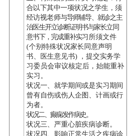
合以下其中一项状况之学生，须
经访视老师
与导师辅导、就诊之主
治医生开立诊断证明书与家长立同
意书下，完成重补实
习所须文件
(个别特殊状况家长同意声明
书、医生意见书) ，提交实务
学
习委员会审议核定后，始能重补
实习。
状况一、就学期间或是实习期间
曾有自伤或伤人企图、计画或行
为者。
状况二、癫痫发作病史。
状况三、严重心脏疾病诊断。
状况四、影响正常生活之疾病诊