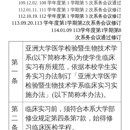
109.12.02. 108
学年度第
1
学期第
5
次系务会议通过
112.01.11. 111
学年度第
1
学期第
2
次系务会议修订
112.10.19. 112
学年度第
1
学期第
3
次系务会议修订
113.09.20.113
学年度第1学期第2
次系务会议修订
114.01.09 113学年度第1学期第8
次系务会议通过修订
亚洲大学医学检验暨生物技术学
系(以下简称本系)为使学生临床
第
实习有所规
范，依据本校学生实
一
务实习办法制订「亚洲大学医学
条
检验暨生物技术学系临床
实习实
施办法」(以下简称本办法)。
第
临床实习前，须符合本系大学部
二
修业规定第四条第
7
款，始得修
条
习临床医检学
程。