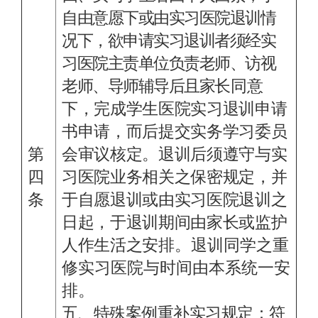
自由意愿下或由实习医院退训情
况下，欲申请实习退训者须经实
习医院主责单位负责老师、访视
老师、导师辅导后且家
长同意
下，完成学生医院实习退训申请
书申请，而后提交实务学习委员
第
会审议核定。退训后须遵守与实
四
习医院业务相关之保密规定，并
条
于自愿退训或由实习医院退训之
日起，于退训期间由家长或监护
人作生活之安
排。退训同学之重
修实习医院与时间由本系统一安
排。
五、特殊案例重补实习规定：符