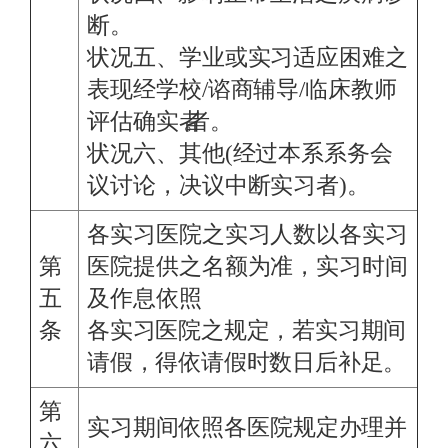
断。
状况五、学业或实习适应困难之
表现经学校/谘商辅导/临床教师
评估
确实
者。
者。
状况六、其他(经过本系系务会
议讨论，决议中断实习者)。
各实习医院之实习人数以各实习
第
医院提供之名额为准，实习时间
五
及作息依照
条
各实习医院之规定，若实习期间
请假，得依请假时数日后补足。
第
实习期间依照各医院规定办理并
六