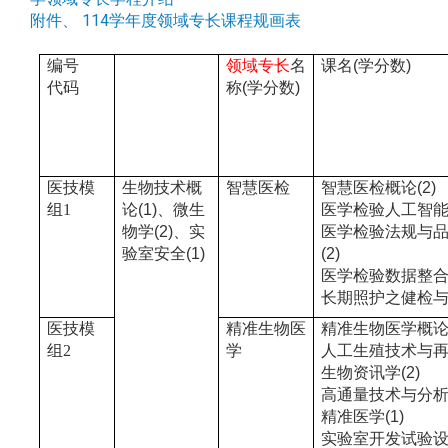
附件、 114学年度领域专长课程规画表
编号
领域专长
名
课名
(
学分数
)
代码
称
(
学分数
)
医技模
生物技术概
智慧医检
智慧医检概论
(2)
组1
论
(1)
、微生
医学检验人工智
物学
(2)
、实
医学检验法规与
验室安全
(1)
(2)
医学检验数据整
长期照护之健检
医技模
精准生物医
精准生物医学概
组2
学
人工生殖技术与
生物资讯学
(2)
高通量技术与分
精准医学
(1)
实验室开发试验