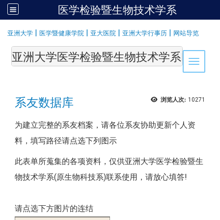
医学检验暨生物技术学系
:::
|
|
|
|
亚洲大学
医学暨健康学院
亚大医院
亚洲大学行事历
网站导览
亚洲大学医学检验暨生物技术学系Department of Medi
Toggle 
系友数据库
浏览人次:
10271
为建立完整的系友档案，请各位系友协助更新个人资
料，填写路径请点选下列图示
此表单所蒐集的各项资料，仅供亚洲大学医学检验暨生
物技术学系(原生物科技系)联系使用，请放心填答!
请点选下方图片的连结