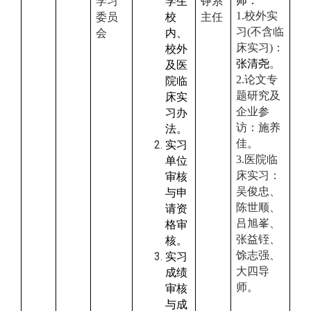
师：
学习
学生
铮系
1.
校外实
委员
校
主任
习
(
不含临
会
内、
床实习
)
：
校外
张清尧
。
及医
2.
论文专
院临
题研究及
床实
企业参
习办
访：施养
法。
佳。
实习
3.
医院临
单位
床实习：
审核
吴俊忠、
与申
陈世顺、
请资
吕旭
峯
、
格审
张益铚、
核。
馀志强、
实习
大四导
成绩
师。
审核
与成