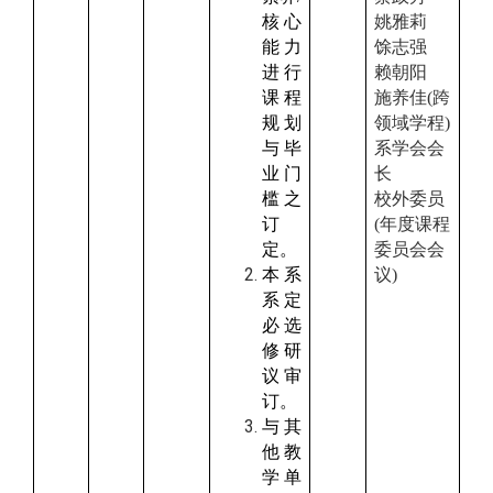
核心
姚雅莉
能力
馀志强
进行
赖朝阳
课程
施养佳(跨
规划
领域学程)
与毕
系
学会会
业门
长
槛之
校外委员
订
(
年度
课程
定。
委员会
会
本系
议)
系定
必选
修研
议审
订。
与其
他教
学单