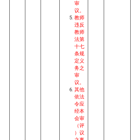
审
议。
教师
违反
教师
法第
十七
条规
定义
务之
审
议。
其他
依法
令应
经本
会审
（评
）议
之事