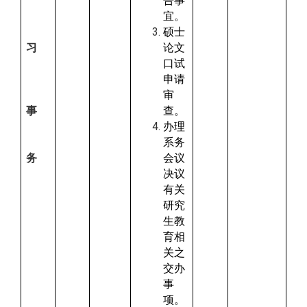
告事
宜。
硕士
习
论文
口试
申请
审
事
查。
办理
系务
务
会议
决议
有关
研究
生教
育相
关之
交办
事
项。