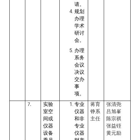
请。
规划
办理
学术
研讨
会。
办理
系务
会议
决议
交办
事
项。
实验
专业
蒋育
张清尧
7.
室空
仪器
铮系
吕旭峯
间或
和非
主任
陈宗祺
仪器
专业
张益铚
设备
仪器
黄元励