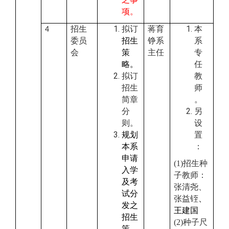
项。
招生
拟订
蒋育
本
4
委员
招生
铮系
系
会
策
主任
专
略。
任
拟订
教
招生
师
简章
。
分
另
则。
设
规划
置
本系
：
申请
(1)
招生种
入学
子教师
：
及考
张清尧、
试分
张益铚
、
发之
王建国
招生
(2)
种子尺
策