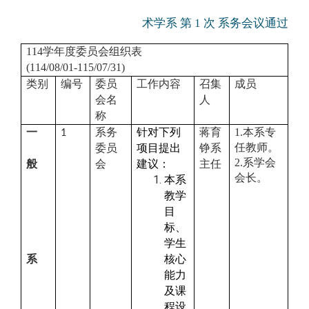
术学系 第 1 次 系务会议通过
114
学年度委员会组织表
(114/08/01-115/07/31)
类别
编号
委员
工作内容
召集
成员
会名
人
称
一
系务
针对下列
蒋育
1.
本系专
1
任教师。
委员
项目提出
铮系
2.
系学会
般
会
建议：
主任
会长。
本系
教学
目
标、
学生
系
核心
能力
及课
程设