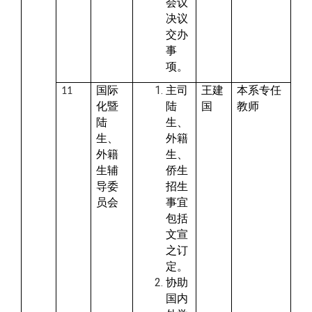
会议
决议
交办
事
项。
国际
主司
王建
本系专任
11
化暨
陆
国
教师
陆
生、
生、
外籍
外籍
生、
生辅
侨生
导委
招生
员会
事宜
包括
文宣
之订
定。
协助
国内