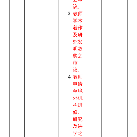
议。
教师
学术
着作
及研
究发
明叙
奖之
审
议。
教师
申请
至境
外机
构进
修、
研究
及讲
学之