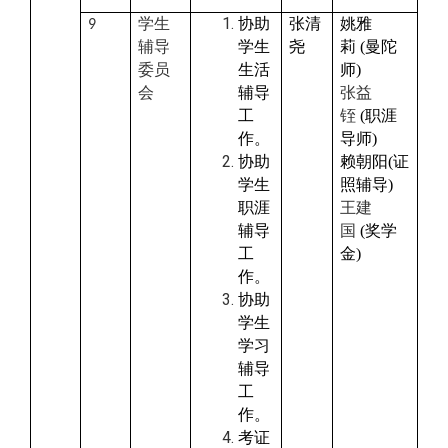
学生
协助
张清
姚雅
9
辅导
学生
尧
莉
(
曼陀
委员
生活
师
)
会
辅导
张益
工
铚
(
职涯
作。
导师
)
协助
赖朝阳(证
学生
照辅导
)
职涯
王建
辅导
国
(
奖学
工
金
)
作。
协助
学生
学习
辅导
工
作。
考证