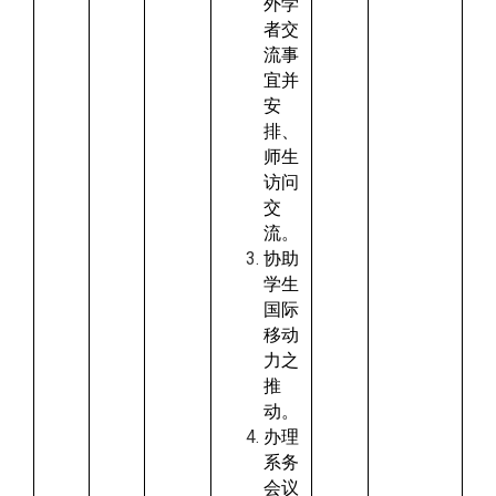
外学
者交
流事
宜并
安
排、
师生
访问
交
流。
协助
学生
国际
移动
力之
推
动。
办理
系务
会议