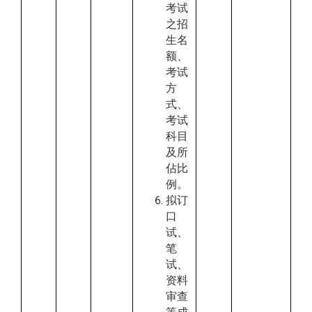
考试
之招
生名
额、
考试
方
式、
考试
科目
及所
佔比
例。
拟订
口
试、
笔
试、
资料
审查