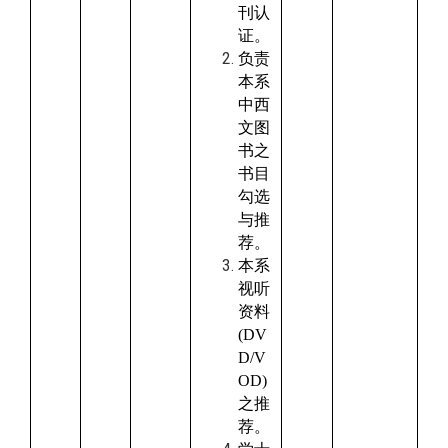
刊认
证。
负责
本系
中西
文图
书之
书目
勾选
与推
荐。
本系
视听
资料
(DV
D/V
OD)
之推
荐。