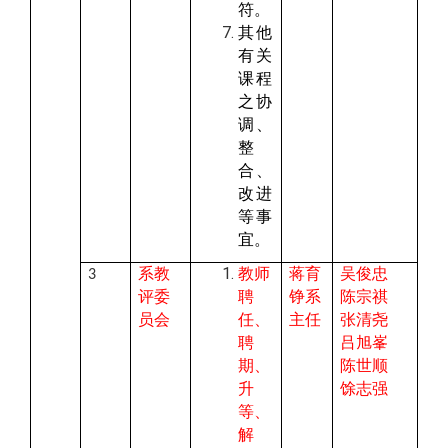
符。
其他
有关
课程
之协
调、
整
合、
改进
等事
宜。
系教
教师
蒋育
吴俊忠
3
评委
聘
铮系
陈宗祺
员会
任、
主任
张清尧
聘
吕旭峯
期、
陈世顺
升
馀志强
等、
解