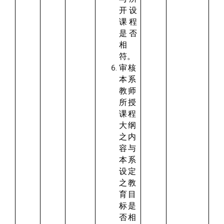
开设
课程
是否
相
符。
审核
本系
教师
所授
课程
大纲
之内
容与
本系
设定
之教
育目
标是
否相