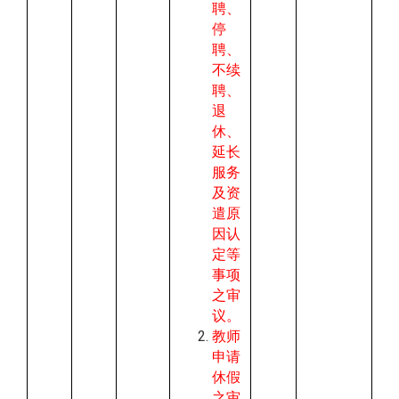
聘、
停
聘、
不续
聘、
退
休、
延长
服务
及资
遣原
因认
定等
事项
之审
议。
教师
申请
休假
之审