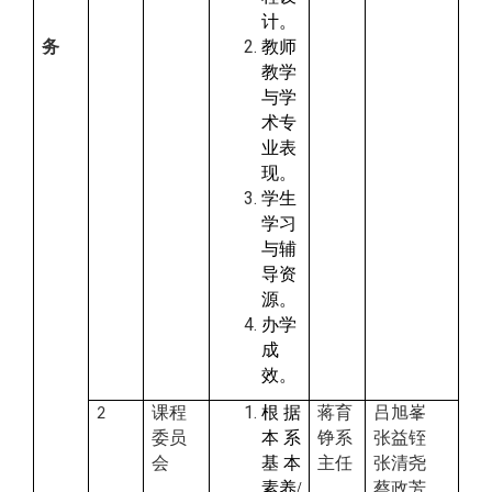
计。
务
教师
教学
与学
术专
业表
现。
学生
学习
与辅
导资
源。
办学
成
效。
课程
根据
蒋育
吕旭峯
2
委员
本系
铮系
张益铚
会
基本
主任
张清尧
素养
/
蔡政芳