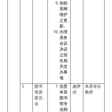
协助
系网
维护
之更
新。
办理
系务
会议
决议
之招
生相
关交
办事
项
图书
负责
施养
本系专任
5
资源
本系
佳
教师
委员
图书
会
馆专
业期