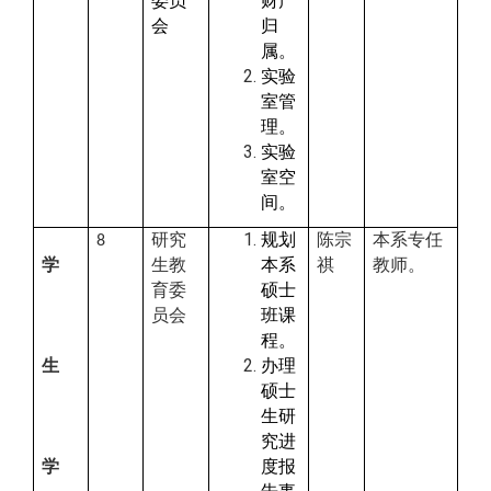
委员
财产
会
归
属。
实验
室管
理。
实验
室空
间。
研究
规划
陈宗
本系专任
8
学
生教
本系
祺
教师。
育委
硕士
员会
班课
程。
生
办理
硕士
生研
究进
学
度报