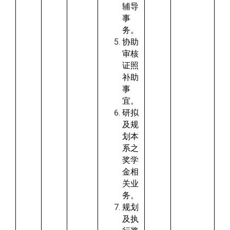
辅导
事
务。
协助
审核
证照
补助
事
宜。
研拟
及规
划本
系之
奖学
金相
关业
务。
规划
及执