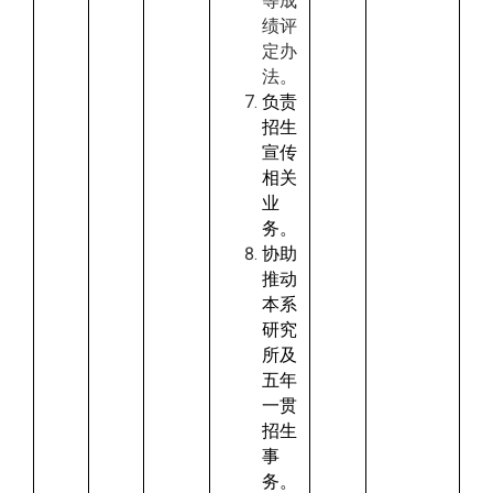
等成
绩评
定办
法。
负责
招生
宣传
相关
业
务。
协助
推动
本系
研究
所及
五年
一贯
招生
事
务。