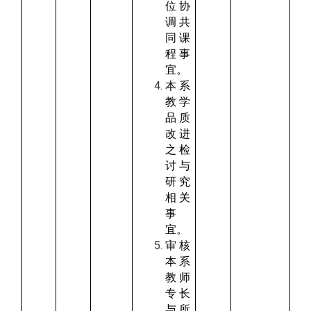
位协
调共
同课
程事
宜。
本系
教学
品质
改进
之检
讨与
研究
相关
事
宜。
审核
本系
教师
专长
与所