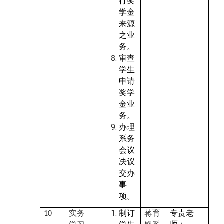
行奖
学金
来源
之业
务。
审查
学生
申请
奖学
金业
务。
办理
系务
会议
决议
交办
事
项。
实务
制订
蒋育
专责老
10