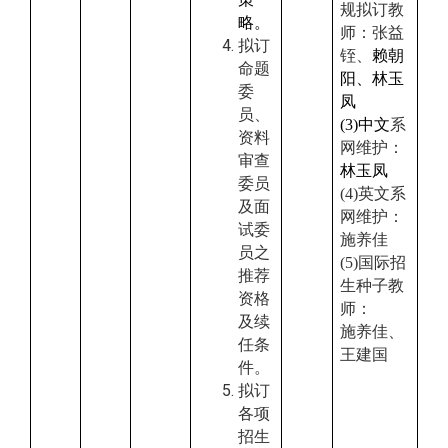
规拟订教
略。
师
：张益
拟订
铚、
赖朝
命题
阳
、林玉
委
凤
员、
(3)
中文
系
资料
网维护：
审查
林玉凤
委员
(4)
英文系
及面
网维护：
试委
施养佳
员之
(5)国际招
推荐
生种子教
资格
师：
及续
施养佳、
任条
王建国
件。
拟订
各项
招生