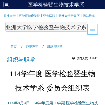
医学检验暨生物技术学系
:::
|
|
|
|
亚洲大学
医学暨健康学院
亚大医院
亚洲大学行事历
网站导览
亚洲大学医学检验暨生物技术学系Department of Medi
Toggle 
首页
师资阵容
组织与职掌
组织与职掌
浏览人次:
15611
114学年度 医学检验暨生物
技术学系 委员会组织表
114年8月4日 114学年度第 1 学期 医学检验暨生物技