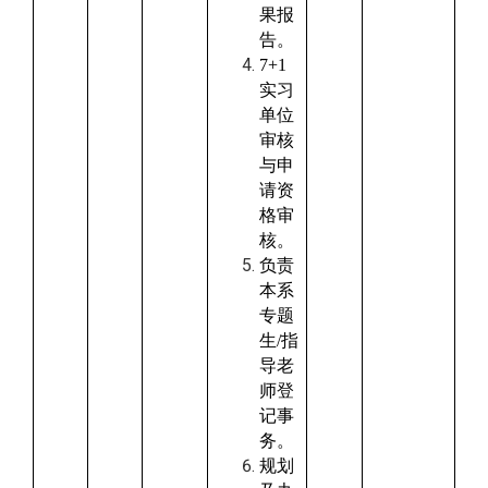
果报
告。
7+1
实习
单位
审核
与申
请资
格审
核。
负责
本系
专题
生
/
指
导老
师登
记事
务。
规划