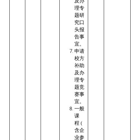
及办
理专
题研
究口
头报
告事
宜。
申请
校方
补助
及办
理专
题竞
赛事
宜。
一般
课
程
(
含企
业参