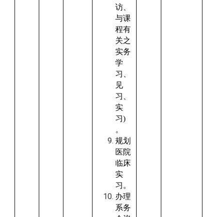
访、
与课
程有
关之
实务
学
习、
见
习、
实
习
)
。
规划
医院
临床
实
习。
办理
系务