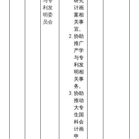
与专
研究
利发
计画
明委
案相
员会
关事
宜。
协助
推广
产学
与专
利发
明相
关事
务。
协助
推动
大专
生国
科会
计画
申