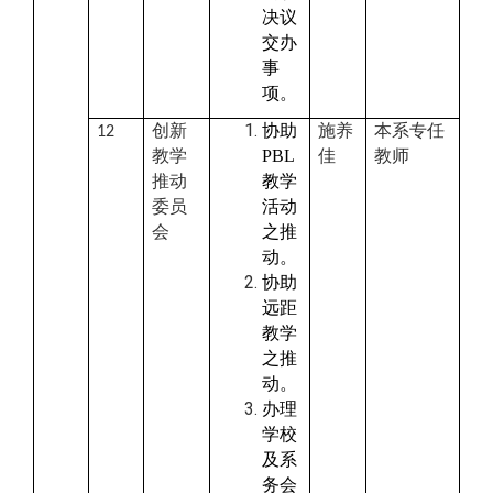
决议
交办
事
项。
创新
协助
施养
本系专任
12
教学
PBL
佳
教师
推动
教学
委员
活动
会
之推
动。
协助
远距
教学
之推
动。
办理
学校
及系
务会