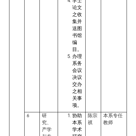
学士
论文
之收
集并
送图
书馆
编
目。
办理
系务
会议
决议
交办
之相
关事
项。
研
协助
陈宗
本系专任
6
究、
本系
祺
教师
产学
学术