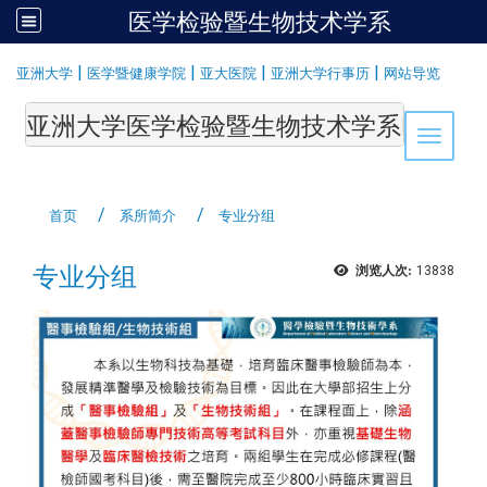
医学检验暨生物技术学系
:::
|
|
|
|
亚洲大学
医学暨健康学院
亚大医院
亚洲大学行事历
网站导览
亚洲大学医学检验暨生物技术学系Department of Medi
Toggle 
首页
系所简介
专业分组
专业分组
浏览人次:
13838