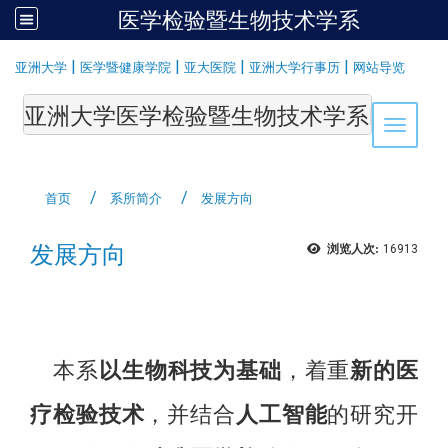
医学检验暨生物技术学系
:::
|
|
|
|
亚洲大学
医学暨健康学院
亚大医院
亚洲大学行事历
网站导览
亚洲大学医学检验暨生物技术学系Department of Medi
Toggle 
首页
系所简介
发展方向
发展方向
浏览人次:
16913
本系
以生物科技为基础
，着重
新的医
疗检验技术
，并结合
人工智能
的研究开