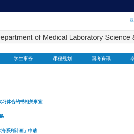
:::
亚
 Medical Laboratory Science & Biot
学生事务
课程规划
国考资讯
实习体合约书相关事宜
换
学海系列计画」申请