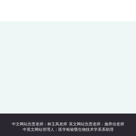
中文网站负责老师：林玉凤老师 英文网站负责老师：施养佳老师
中英文网站管理人：医学检验暨生物技术学系系助理