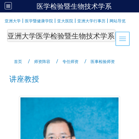
医学检验暨生物技术学系
:::
|
|
|
|
亚洲大学
医学暨健康学院
亚大医院
亚洲大学行事历
网站导览
亚洲大学医学检验暨生物技术学系Department of Medi
Toggle 
首页
师资阵容
专任师资
医事检验师资
讲座教授