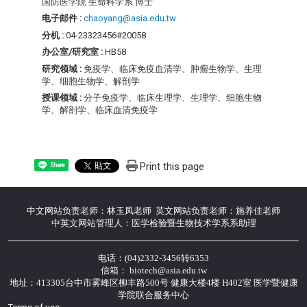
国防医学院 生命科学系 博士
电子邮件 :
chaoyang@asia.edu.tw
分机 :
04-23323456#20058
办公室/研究室 :
HB58
研究领域 :
免疫学、临床免疫血清学、肿瘤生物学、生理
学、细胞生物学、解剖学
授课领域 :
分子免疫学、临床生理学、生理学、细胞生物
学、解剖学、临床血清免疫学
Print this page
Share
中文网站负责老师：林玉凤老师 英文网站负责老师：施养佳老师
中英文网站管理人：医学检验暨生物技术学系系助理
电话：(04)2332-3456转6353
信箱： biotech@asia.edu.tw
地址：413305台中市雾峰区柳丰路500号 健康大楼4楼 H402室 医学暨健康
学院联合服务中心