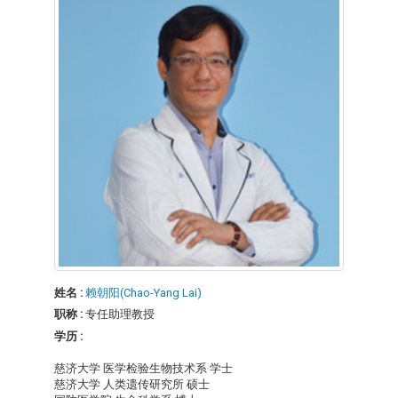
姓名 :
赖朝阳(Chao-Yang Lai)
职称 :
专任助理教授
学历 :
慈济大学 医学检验生物技术系 学士
慈济大学 人类遗传研究所 硕士