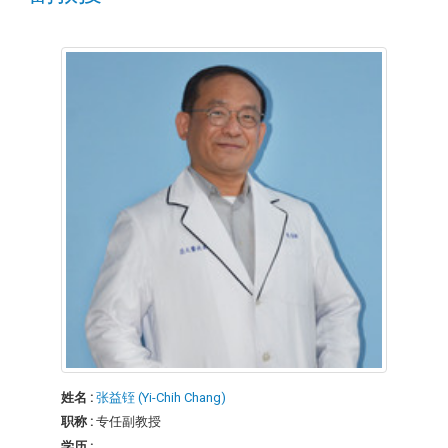
姓名 :
张益铚 (Yi-Chih Chang)
职称 :
专任副教授
学历 :