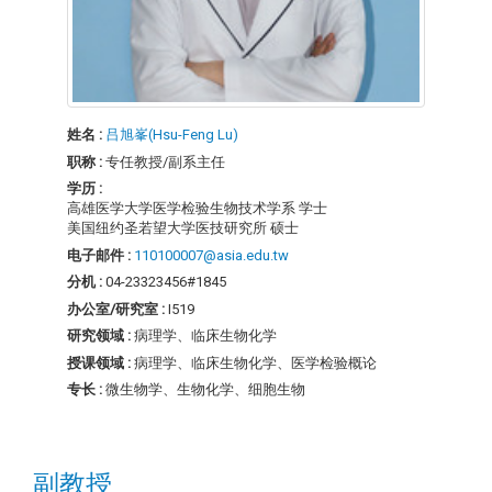
姓名 :
吕旭峯(Hsu-Feng Lu)
职称 :
专任教授/副系主任
学历 :
高雄医学大学医学检验生物技术学系 学士
美国纽约圣若望大学医技研究所 硕士
电子邮件 :
110100007@asia.edu.tw
分机 :
04-23323456#1845
办公室/研究室 :
I519
研究领域 :
病理学、临床生物化学
授课领域 :
病理学、临床生物化学、医学检验概论
专长 :
微生物学、生物化学、细胞生物
副教授