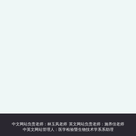
中文网站负责老师：林玉凤老师 英文网站负责老师：施养佳老师
中英文网站管理人：医学检验暨生物技术学系系助理