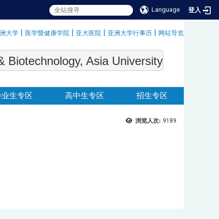
Language
登入
|
|
|
|
洲大学
医学暨健康学院
亚大医院
亚洲大学行事历
网站导览
:::
echnology, Asia University
毕业生专区
高中生专区
招生专区
浏览人次:
9189