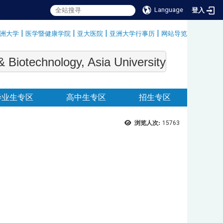
Language
登入
|
|
|
|
洲大学
医学暨健康学院
亚大医院
亚洲大学行事历
网站导览
:::
echnology, Asia University
毕业生专区
高中生专区
招生专区
浏览人次:
15763