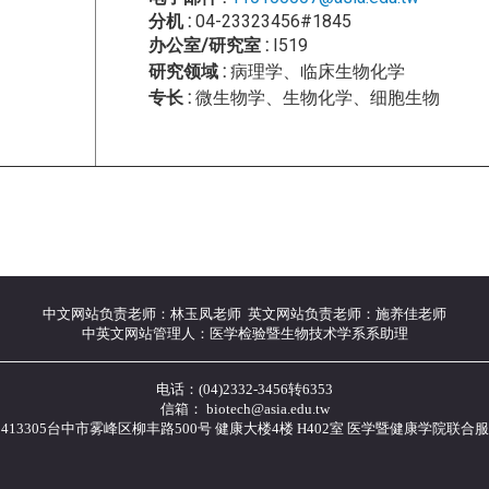
分机 :
04-23323456#1845
办公室/研究室 :
I519
研究领域 :
病理学、临床生物化学
专长 :
微生物学、生物化学、细胞生物
中文网站负责老师：林玉凤老师 英文网站负责老师：施养佳老师
中英文网站管理人：医学检验暨生物技术学系系助理
电话：(04)2332-3456转6353
信箱： biotech@asia.edu.tw
413305台中市雾峰区柳丰路500号 健康大楼4楼 H402室 医学暨健康学院联合