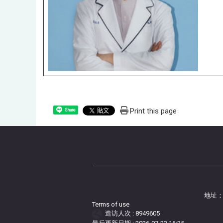
Print this page
Share
地址：
Terms of use
造访人次 : 8949605