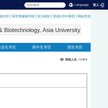
Language
登入
|
|
|
|
洲大学
医学暨健康学院
亚大医院
亚洲大学行事历
网站导览
:::
echnology, Asia University
毕业生专区
高中生专区
招生专区
浏览人次:
16454