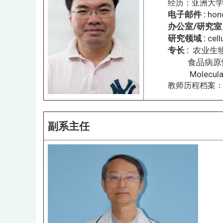
经历：亚洲大学 -
电子邮件 :
hon
办公室/研究室 
研究领域 :
cell
专长 :
农业生
食品病原性微
Molecular
教师历程档案
副系主任