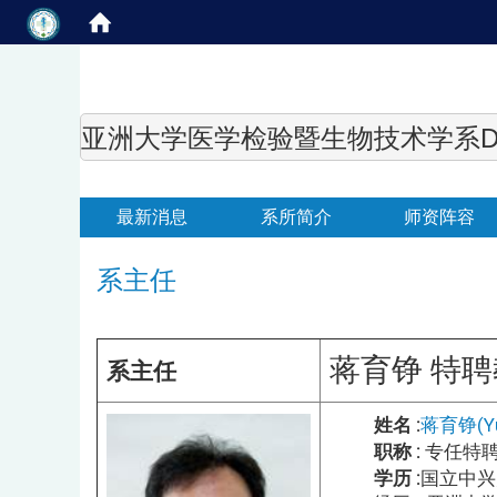
亚洲大学医学检验暨生物技术学系Department of
最新消息
系所简介
师资阵容
系主任
蒋育铮 特
系主任
姓名 :
蒋育铮(Yu-
职称 :
专任特聘
学历 :
国立中兴