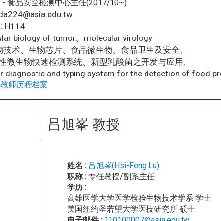
 食品安全检测中心主任(2017/10~)
da224@asia.edu.tw
:
H114
ular biology of tumor、molecular virology
物技术、生物芯片、食品微生物、食品卫生及安全、
生物快速检测系统、新型乳酸菌之开发与应用、
 diagnostic and typing system for the detection of food pr
：
教师历程档案
吕旭峯 教授
姓名 :
吕旭峯(Hsi-Feng Lu)
职称 :
专任教授/副系主任
学历 :
高雄医学大学医学检验生物技术学系 学士
美国纽约圣若望大学医技研究所 硕士
电子邮件 :
110100007@asia.edu.tw