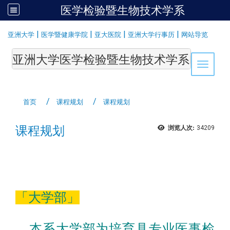
医学检验暨生物技术学系
:::
|
|
|
|
亚洲大学
医学暨健康学院
亚大医院
亚洲大学行事历
网站导览
亚洲大学医学检验暨生物技术学系Department of Medi
Toggle 
首页
课程规划
课程规划
课程规划
浏览人次:
34209
「大学部」
本系大学部为培育具专业医事检