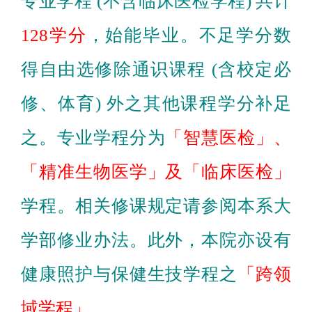
专业学程 (不含临床医检学程) 共计
128学分
，始能毕业。不足学分数
得自由选修除通识课程 (含校定必
修、体育) 外之其他课程学分补足
之。专业学程分为
「智慧医检」
、
「精准生物医学」
及「临床医检」
学程。相关修课规定请参阅本系大
学部修业办法。此外，本院亦设有
健康照护与保健生技学程之
「
跨领
域学程
」
。