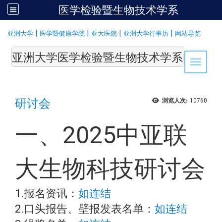
医学检验暨生物技术学系
:::
|
|
|
|
亚洲大学
医学暨健康学院
亚大医院
亚洲大学行事历
网站导览
亚洲大学医学检验暨生物技术学系Department of Medi
Toggle 
研讨会
浏览人次:
10760
一、2025中亚联
大生物科技研讨会
1.报名资讯：
如连结
2.口头报告、壁报发表名单：
如连结