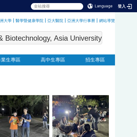
Language
登入
|
|
|
|
洲大學
醫學暨健康學院
亞大醫院
亞洲大學行事曆
網站導覽
:::
echnology, Asia University
畢業生專區
高中生專區
招生專區