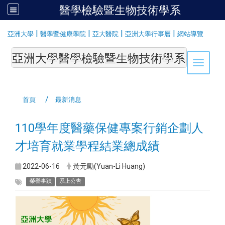
醫學檢驗暨生物技術學系
:::
|
|
|
|
亞洲大學
醫學暨健康學院
亞大醫院
亞洲大學行事曆
網站導覽
亞洲大學醫學檢驗暨生物技術學系Department of Medi
Toggle 
首頁
最新消息
110學年度醫藥保健專案行銷企劃人
才培育就業學程結業總成績
2022-06-16
黃元勵(Yuan-Li Huang)
榮譽事蹟
系上公告