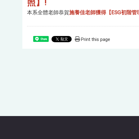
照】!
本系全體老師恭賀
施養佳老師
獲得【ESG初階
Print this page
Share