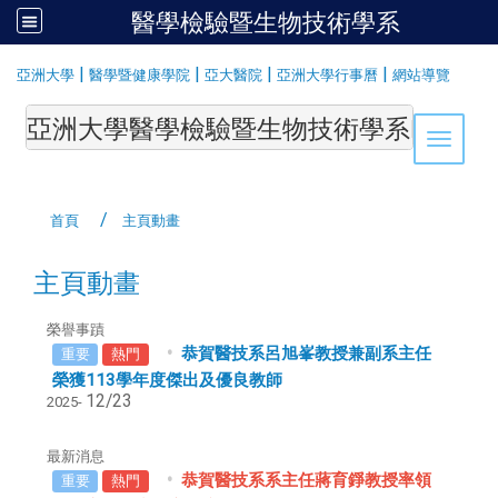
醫學檢驗暨生物技術學系
:::
|
|
|
|
亞洲大學
醫學暨健康學院
亞大醫院
亞洲大學行事曆
網站導覽
亞洲大學醫學檢驗暨生物技術學系Department of Medi
Toggle 
首頁
主頁動畫
主頁動畫
榮譽事蹟
恭賀醫技系呂旭峯教授兼副系主任
重要
熱門
榮獲113學年度傑出及優良教師
12/23
2025-
最新消息
恭賀醫技系系主任蔣育錚教授率領
重要
熱門