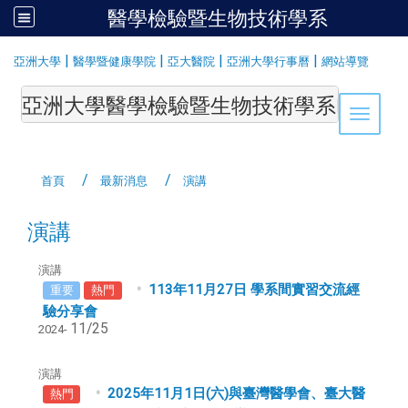
醫學檢驗暨生物技術學系
:::
|
|
|
|
亞洲大學
醫學暨健康學院
亞大醫院
亞洲大學行事曆
網站導覽
亞洲大學醫學檢驗暨生物技術學系Department of Medi
Toggle 
首頁
最新消息
演講
演講
演講
113年11月27日 學系間實習交流經
重要
熱門
驗分享會
11/25
2024-
演講
2025年11月1日(六)與臺灣醫學會、臺大醫
熱門