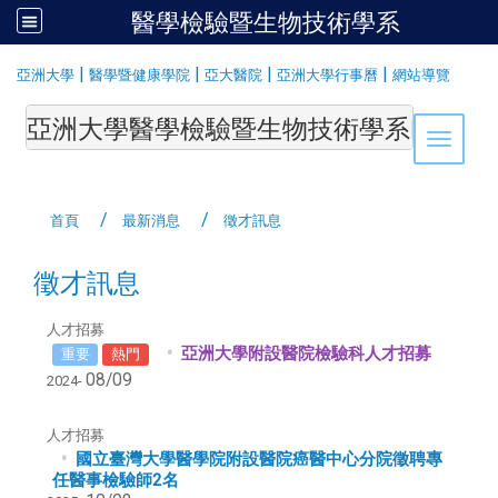
醫學檢驗暨生物技術學系
:::
|
|
|
|
亞洲大學
醫學暨健康學院
亞大醫院
亞洲大學行事曆
網站導覽
亞洲大學醫學檢驗暨生物技術學系Department of Medi
Toggle 
首頁
最新消息
徵才訊息
徵才訊息
人才招募
亞洲大學附設醫院檢驗科人才招募
重要
熱門
08/09
2024-
人才招募
國立臺灣大學醫學院附設醫院癌醫中心分院徵聘專
任醫事檢驗師2名