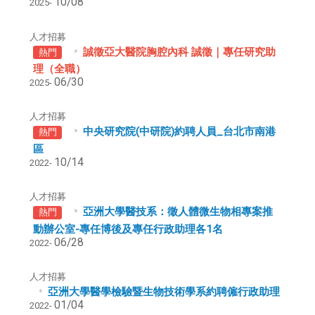
10/08
2025-
人才招募
誠徵
亞
大
醫
院胸腔內科
誠
徵｜
專
任研究助
熱門
理（全
職
）
06/30
2025-
人才招募
中央研究院(中研院)約聘人員_台北市南港
熱門
區
10/14
2022-
人才招募
亞洲大學醫技系：徵人體微生物相專案推
熱門
動辦公室-專任博後及專任行政助理各1名
06/28
2022-
人才招募
亞洲大學醫學檢驗暨生物技術學系約聘僱行政助理
01/04
2022-