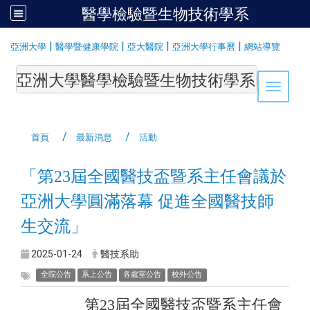
醫學檢驗暨生物技術學系
:::
|
|
|
|
亞洲大學
醫學暨健康學院
亞大醫院
亞洲大學行事曆
網站導覽
亞洲大學醫學檢驗暨生物技術學系Department of Medi
Toggle 
首頁
最新消息
活動
「第23屆全國醫技盃暨系主任會議於
亞洲大學圓滿落幕 促進全國醫技師
生交流」
2025-01-24
醫技系助
全院公告
系上公告
各處室公告
校外公告
第23屆全國醫技盃暨系主任會