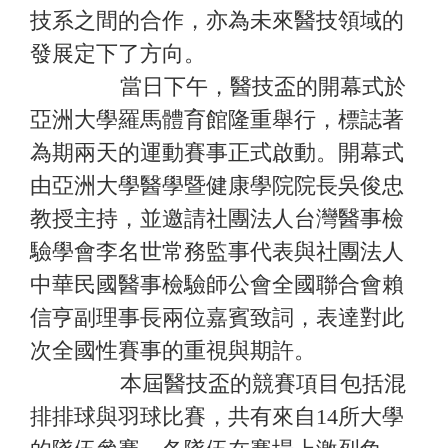
技系之間的合作，亦為未來醫技領域的
發展定下了方向。
當日下午，醫技盃的開幕式於
亞洲大學羅馬體育館隆重舉行，標誌著
為期兩天的運動賽事正式啟動。開幕式
由亞洲大學醫學暨健康學院院長吳俊忠
教授主持，並邀請社團法人台灣醫事檢
驗學會李名世常務監事代表與社團法人
中華民國醫事檢驗師公會全國聯合會賴
信亨副理事長兩位嘉賓致詞，表達對此
次全國性賽事的重視與期許。
本屆醫技盃的競賽項目包括混
排排球與羽球比賽，共有來自14所大學