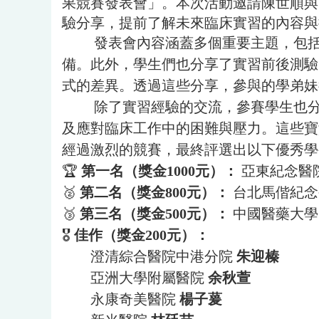
果競賽發表會」。本次活動邀請陳世順與
驗分享，提前了解未來臨床實習的內容與
發表會內容涵蓋多個重要主題，包
備。此外，學生們也分享了實習前後測驗、
式的差異。透過這些分享，參與的學弟妹
除了實習經驗的交流，參賽學生也
及應對臨床工作中的困難與壓力。這些寶
經過激烈的競賽，最終評選出以下優秀學
🏆
第一名（獎金1000元）：
亞東紀念醫
🥈
第二名（獎金800元）：
台北馬偕紀
🥉
第三名（獎金500元）：
中國醫藥大學
🎖
佳作（獎金200元）：
澄清綜合醫院中港分院
朱迎榛
亞洲大學附屬醫院
余秋萱
永康奇美醫院
楊子萲