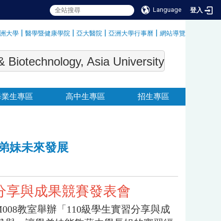
Language
登入
|
|
|
|
洲大學
醫學暨健康學院
亞大醫院
亞洲大學行事曆
網站導覽
:::
echnology, Asia University
畢業生專區
高中生專區
招生專區
學弟妹未來發展
習分享與成果競賽發表會
M008教室舉辦「110級學生實習分享與成