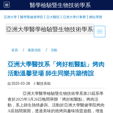
醫學檢驗暨生物技術學系
:::
|
|
|
|
亞洲大學
醫學暨健康學院
亞大醫院
亞洲大學行事曆
網站導覽
亞洲大學醫學檢驗暨生物技術學系Department of Medi
Toggle 
首頁
最新消息
活動
亞洲大學醫技系「烤好粗醫點」烤肉
活動溫馨登場 師生同樂共築情誼
2025-03-28
醫技系助
亞洲大學醫學檢驗暨生物技術學系第23屆系學
會於2025年3月26日晚間舉辦「烤好粗醫點」烤肉活
動，系上師生熱情參與。活動於亞洲大學醫健學院烤肉
A區熱鬧展開，透過美味的燒烤與趣味猜題遊戲，增進