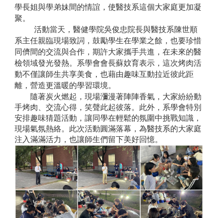
學長姐與學弟妹間的情誼，使醫技系這個大家庭更加凝
聚。
活動當天，醫健學院吳俊忠院長與醫技系陳世順
系主任親臨現場致詞，鼓勵學生在學業之餘，也要珍惜
同儕間的交流與合作，期許大家攜手共進，在未來的醫
檢領域發光發熱。系學會會長蘇妏育表示，這次烤肉活
動不僅讓師生共享美食，也藉由趣味互動拉近彼此距
離，營造更溫暖的學習環境。
隨著炭火燃起，現場瀰漫著陣陣香氣，大家紛紛動
手烤肉、交流心得，笑聲此起彼落。此外，系學會特別
安排趣味猜題活動，讓同學在輕鬆的氛圍中挑戰知識，
現場氣氛熱絡。此次活動圓滿落幕，為醫技系的大家庭
注入滿滿活力，也讓師生們留下美好回憶。