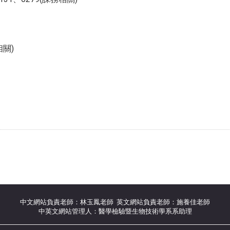
相關)
中文網站負責老師：林玉鳳老師 英文網站負責老師：施養佳老師
中英文網站管理人：醫學檢驗暨生物技術學系系助理