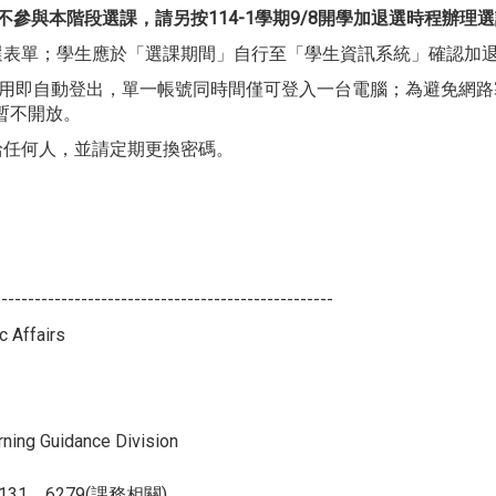
參與本階段選課，請另按114-1學期9/8開學加退選時程辦理
退選表單；學生應於「選課期間」自行至「學生資訊系統」確認加
未使用即自動登出，單一帳號同時間僅可登入一台電腦；為避免網
暫不開放。
給任何人，並請定期更換密碼。
---------------------------------------------------
 Affairs
g Guidance Division
0、3131、6279(課務相關)