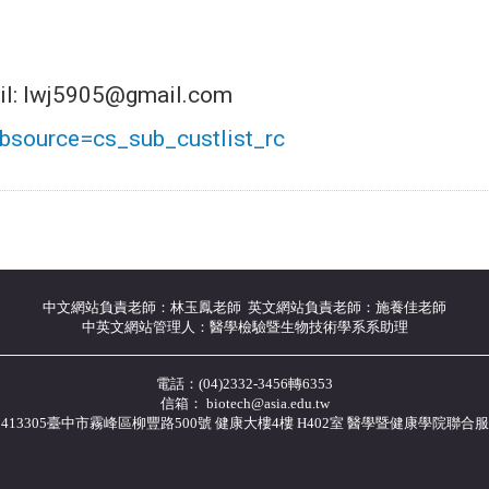
j5905@gmail.com
bsource=cs_sub_custlist_rc
中文網站負責老師：林玉鳳老師 英文網站負責老師：施養佳老師
中英文網站管理人：醫學檢驗暨生物技術學系系助理
電話：(04)2332-3456轉6353
信箱： biotech@asia.edu.tw
413305臺中市霧峰區柳豐路500號 健康大樓4樓 H402室 醫學暨健康學院聯合