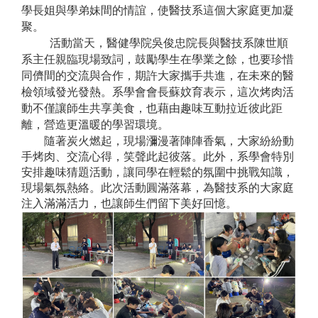
學長姐與學弟妹間的情誼，使醫技系這個大家庭更加凝
聚。
活動當天，醫健學院吳俊忠院長與醫技系陳世順
系主任親臨現場致詞，鼓勵學生在學業之餘，也要珍惜
同儕間的交流與合作，期許大家攜手共進，在未來的醫
檢領域發光發熱。系學會會長蘇妏育表示，這次烤肉活
動不僅讓師生共享美食，也藉由趣味互動拉近彼此距
離，營造更溫暖的學習環境。
隨著炭火燃起，現場瀰漫著陣陣香氣，大家紛紛動
手烤肉、交流心得，笑聲此起彼落。此外，系學會特別
安排趣味猜題活動，讓同學在輕鬆的氛圍中挑戰知識，
現場氣氛熱絡。此次活動圓滿落幕，為醫技系的大家庭
注入滿滿活力，也讓師生們留下美好回憶。