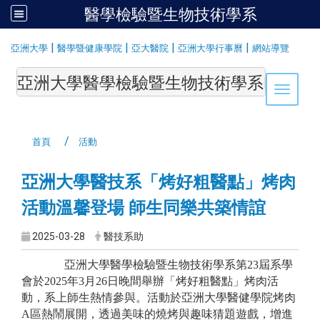
醫學檢驗暨生物技術學系
:::
|
|
|
|
亞洲大學
醫學暨健康學院
亞大醫院
亞洲大學行事曆
網站導覽
亞洲大學醫學檢驗暨生物技術學系Department of Medi
Toggle 
首頁
活動
亞洲大學醫技系「烤好粗醫點」烤肉
活動溫馨登場 師生同樂共築情誼
2025-03-28
醫技系助
亞洲大學醫學檢驗暨生物技術學系第23屆系學
會於2025年3月26日晚間舉辦「烤好粗醫點」烤肉活
動，系上師生熱情參與。活動於亞洲大學醫健學院烤肉
A區熱鬧展開，透過美味的燒烤與趣味猜題遊戲，增進