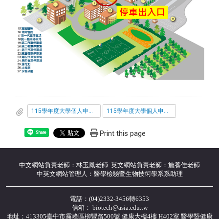
115學年度大學個人申請入學面試時間表_醫檢組0514更新.pdf
115學年度大學個人申請入學面試時間表_生技組0514更新.pdf
Print this page
Share
中文網站負責老師：林玉鳳老師 英文網站負責老師：施養佳老師
中英文網站管理人：醫學檢驗暨生物技術學系系助理
電話：(04)2332-3456轉6353
信箱： biotech@asia.edu.tw
地址：413305臺中市霧峰區柳豐路500號 健康大樓4樓 H402室 醫學暨健康