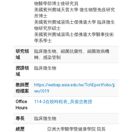
物醫學部博士後研究員
美國賓州費城天普大學 微生物暨免疫研究
所博士
美國賓州費城湯瑪士傑佛遜大學 臨床微生
物研究所碩士
美國賓州費城湯瑪士傑佛遜大學醫事技術
學系學士
研究領
臨床微生物、細菌抗藥性、細菌致病機
域
轉、感染管制
授課領
臨床微生物
域
教師歷
https://webap.asia.edu.tw/TchEportfolio/jj
程檔案
wu1019
Office
114-2在校時程表_吳俊忠教授
Hours
專長
臨床微生物
經歷
亞洲大學醫學暨健康學院 院長