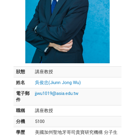
狀態
講座教授
姓名
吳俊忠(Jiunn Jong Wu)
電子郵
jjwu1019@asia.edu.tw
件
職稱
講座教授
分機
5100
學歷
美國加州聖地牙哥司貴寶研究機構 分子生