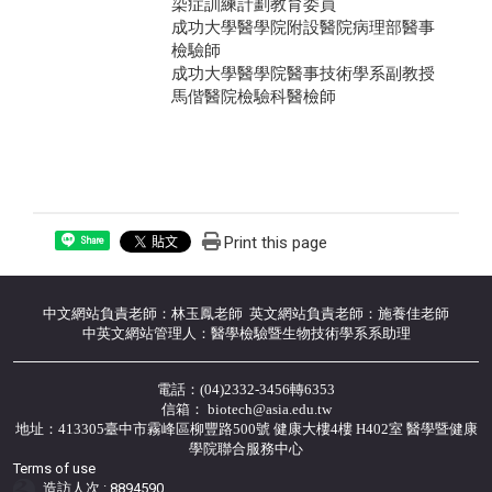
染症訓練計劃教育委員
成功大學醫學院附設醫院病理部醫事
檢驗師
成功大學醫學院醫事技術學系副教授
馬偕醫院檢驗科醫檢師
Print this page
Share
中文網站負責老師：林玉鳳老師 英文網站負責老師：施養佳老師
中英文網站管理人：醫學檢驗暨生物技術學系系助理
電話：(04)2332-3456轉6353
信箱： biotech@asia.edu.tw
地址：413305臺中市霧峰區柳豐路500號 健康大樓4樓 H402室 醫學暨健康
學院聯合服務中心
Terms of use
造訪人次 : 8894590