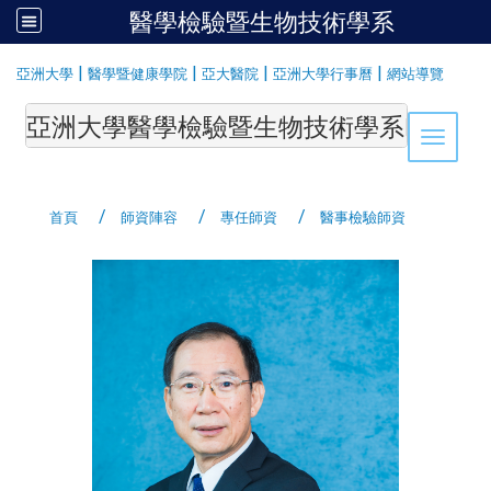
醫學檢驗暨生物技術學系
:::
|
|
|
|
亞洲大學
醫學暨健康學院
亞大醫院
亞洲大學行事曆
網站導覽
亞洲大學醫學檢驗暨生物技術學系Department of Medi
Toggle 
首頁
師資陣容
專任師資
醫事檢驗師資