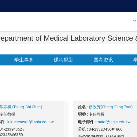
:::
亚
 Medical Laboratory Science & Biot
学生事务
课程规划
国考资讯
陈宗祺 (Tsung-Chi Chen)
姓名 :
蔡政芳(Cheng-Fang Tsai)
专任教授
职称 :
专任教授
件 :
kikichenwolf@asia.edu.tw
电子邮件 :
tsaicf@asia.edu.tw
04-23394362 /
分机 :
04-23323456#1866
323456#6350
办公室/研究室 :
I418/H507