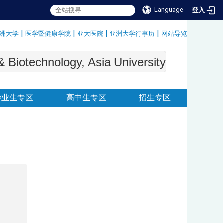
Language
登入
|
|
|
|
洲大学
医学暨健康学院
亚大医院
亚洲大学行事历
网站导览
:::
echnology, Asia University
毕业生专区
高中生专区
招生专区