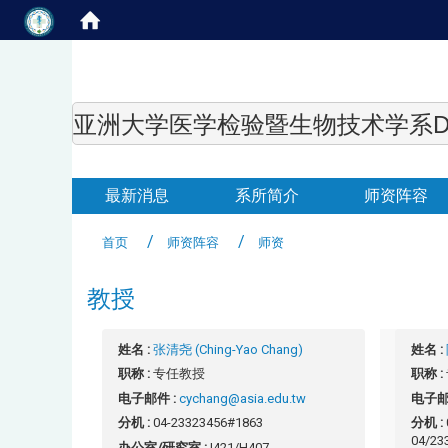
亚洲大学医学检验暨生物技术学系Department of
最新消息
系所简介
师资阵容
首页
师资阵容
师资
教授
姓名 :
张清尧 (Ching-Yao Chang)
姓名 :
职称 :
专任教授
职称 :
电子邮件 :
cychang@asia.edu.tw
电子邮
分机 :
04-23323456#1863
分机 :
04/23
办公室/研究室 :
I421/H407