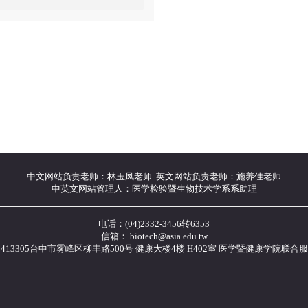
中文网站负责老师：林玉凤老师 英文网站负责老师：施养佳老师
中英文网站管理人：医学检验暨生物技术学系系助理
电话：(04)2332-3456转6353
信箱： biotech@asia.edu.tw
413305台中市雾峰区柳丰路500号 健康大楼4楼 H402室 医学暨健康学院联合