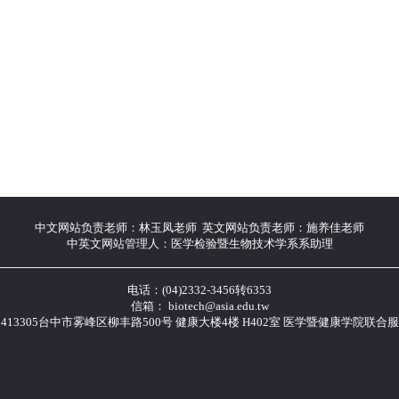
中文网站负责老师：林玉凤老师 英文网站负责老师：施养佳老师
中英文网站管理人：医学检验暨生物技术学系系助理
电话：(04)2332-3456转6353
信箱： biotech@asia.edu.tw
413305台中市雾峰区柳丰路500号 健康大楼4楼 H402室 医学暨健康学院联合