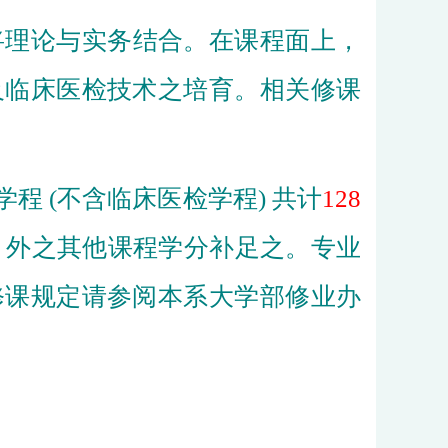
理论与实务结合。在课程面上，
及临床医检技术之培育。相关修课
 (不含临床医检学程) 共计
128
) 外之其他课程学分补足之。专业
修课规定请参阅本系大学部修业办