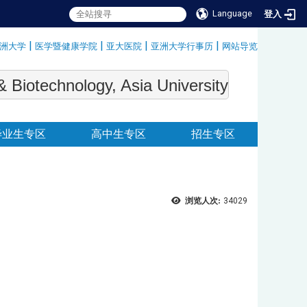
Language
登入
|
|
|
|
洲大学
医学暨健康学院
亚大医院
亚洲大学行事历
网站导览
:::
echnology, Asia University
毕业生专区
高中生专区
招生专区
浏览人次:
34029