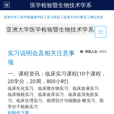
医学检验暨生物技术学系
:::
|
|
|
|
亚洲大学
医学暨健康学院
亚大医院
亚洲大学行事历
网站导览
亚洲大学医学检验暨生物技术学系Department of Medi
Toggle 
实习说明会及相关注意事
浏览人次:
9023
项
一、课程资讯：临床实习课程(10个课程，
20学分，20周，800小时)
临床生化实习、临床微生物实习、临床血液实习、
临床镜检实习、临床血库实习、临床血清免疫实
习、临床生理实习、病理切片与细胞诊 断实习、医
学分子检验实习
如附件下载