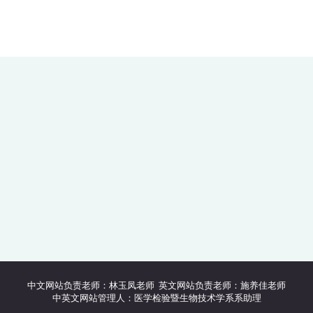
中文网站负责老师：林玉凤老师 英文网站负责老师：施养佳老师
中英文网站管理人：医学检验暨生物技术学系系助理