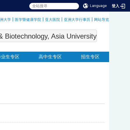
Language
登入
|
|
|
|
洲大学
医学暨健康学院
亚大医院
亚洲大学行事历
网站导览
:::
echnology, Asia University
毕业生专区
高中生专区
招生专区