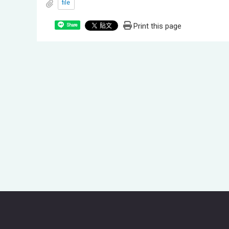
file
Print this page
Share