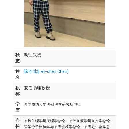
状
助理教授
态
姓
陈连城(Len-chen Chen)
名
职
兼任助理教授
称
学
国立成功大学
基础医学研究所 博士
历
专
临床生理学与病理学总论、
临床血液学与血库学总论、
长
医学分子检验学与临床镜检学总论、
临床微生物学总