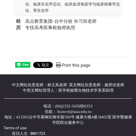
论、
临床生化学总论、
临床血清免疫学与临床病毒学总
论、
寄生虫学
经
高点教育集团-台中分校 补习班老师
历
专技高考医事检验师执照
Print this page
Share
中文网站负责老师：林玉凤老师 英文网站负责老师：施养佳老师
中英文网站管理人：医学检验暨生物技术学系系助理
电话：(04)2332-3456转6353
信箱： biotech@asia.edu.tw
地址：413305台中市雾峰区柳丰路500号 健康大楼4楼 H402室 医学暨健康
学院联合服务中心
Terms of use
造访人次 : 8861723