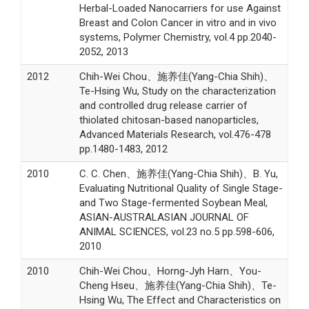
Herbal-Loaded Nanocarriers for use Against
Breast and Colon Cancer in vitro and in vivo
systems, Polymer Chemistry, vol.4 pp.2040-
2052, 2013
2012
Chih-Wei Chou、施养佳(Yang-Chia Shih)、
Te-Hsing Wu, Study on the characterization
and controlled drug release carrier of
thiolated chitosan-based nanoparticles,
Advanced Materials Research, vol.476-478
pp.1480-1483, 2012
2010
C. C. Chen、施养佳(Yang-Chia Shih)、B. Yu,
Evaluating Nutritional Quality of Single Stage-
and Two Stage-fermented Soybean Meal,
ASIAN-AUSTRALASIAN JOURNAL OF
ANIMAL SCIENCES, vol.23 no.5 pp.598-606,
2010
2010
Chih-Wei Chou、Horng-Jyh Harn、You-
Cheng Hseu、施养佳(Yang-Chia Shih)、Te-
Hsing Wu, The Effect and Characteristics on