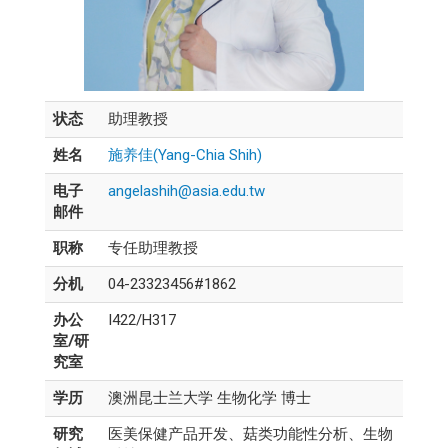
状态
助理教授
姓名
施养佳(Yang-Chia Shih)
电子
angelashih@asia.edu.tw
邮件
职称
专任助理教授
分机
04-23323456#1862
办公
I422/H317
室/研
究室
学历
澳洲昆士兰大学 生物化学 博士
研究
医美保健产品开发、菇类功能性分析、生物