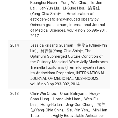
Kuanghui Hsieh、Yung-Wei Chiu、Te-Jen
Lai、Jer-Yuh Liu、Li-Sung Hsu、施养佳
(Yang-Chia Shih)*、, Amelioration of
estrogen-deficiency-induced obesity by
Ocimum gratissimum, International Journal
of Medical Sciences, vol.14 no.9 pp.896-901,
2017
2014
Jessica Krisanti Gusman、林俊义(Chien-Yih
Lin)、施养佳(Yang-Chia Shih)*, The
Optimum Submerged Culture Condition of
the Culinary-Medicinal White Jelly Mushroom
Tremella fuciformis (Tremellomycetes) and
Its Antioxidant Properties, INTERNATIONAL
JOURNAL OF MEDICINAL MUSHROOMS,
vol.16 no.3 pp.293-302, 2014
2013
Chih-Wei Chou、Onon Batnyam、Huey-
Shan Hung、Horng-Jyh Harn、Wen-Fu
Lee、Hong-Ru Lin、Jing-Gun Chung、施养
佳(Yang-Chia Shih)、Ssu-Yin Yen,、Min-Han
Tsao、、、, Highly Bioavailable Anticancer