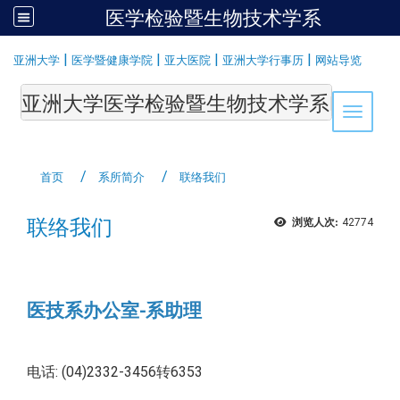
医学检验暨生物技术学系
:::
|
|
|
|
亚洲大学
医学暨健康学院
亚大医院
亚洲大学行事历
网站导览
亚洲大学医学检验暨生物技术学系Department of Medi
Toggle 
首页
系所简介
联络我们
联络我们
浏览人次:
42774
医技系办公室-系助理
电话: (04)2332-3456转6353